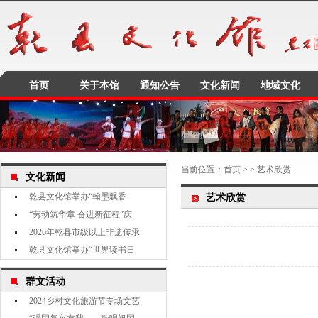
首页
关于本馆
通知公告
文化新闻
地域文化
当前位置：
首页
> > 艺术欣赏
文化新闻
乾县文化馆举办“翰墨飘香
艺术欣赏
“劳动筑华章 奋进新征程”庆
2026年乾县市级以上非遗传承
乾县文化馆举办“世界读书日
群文活动
2024乡村文化旅游节专场文艺